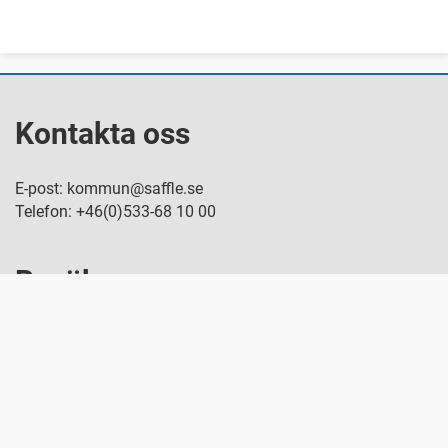
Kontakta oss
E-post: kommun@saffle.se
Telefon: +46(0)533-68 10 00
Besök oss
Kanaltorget 1, 661 80 Säffle
Snabblänkar